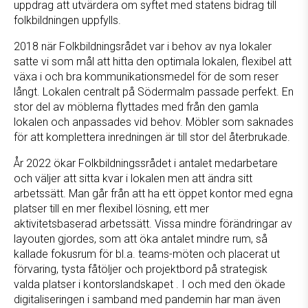
uppdrag att utvärdera om syftet med statens bidrag till
folkbildningen uppfylls.
2018 när Folkbildningsrådet var i behov av nya lokaler
satte vi som mål att hitta den optimala lokalen, flexibel att
växa i och bra kommunikationsmedel för de som reser
långt. Lokalen centralt på Södermalm passade perfekt. En
stor del av möblerna flyttades med från den gamla
lokalen och anpassades vid behov. Möbler som saknades
för att komplettera inredningen är till stor del återbrukade.
År 2022 ökar Folkbildningssrådet i antalet medarbetare
och väljer att sitta kvar i lokalen men att ändra sitt
arbetssätt. Man går från att ha ett öppet kontor med egna
platser till en mer flexibel lösning, ett mer
aktivitetsbaserad arbetssätt. Vissa mindre förändringar av
layouten gjordes, som att öka antalet mindre rum, så
kallade fokusrum för bl.a. teams-möten och placerat ut
förvaring, tysta fåtöljer och projektbord på strategisk
valda platser i kontorslandskapet . I och med den ökade
digitaliseringen i samband med pandemin har man även